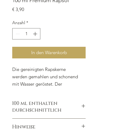
100 ml Premium Rapsöl
Preis
€ 3,90
Anzahl
*
In den Warenkorb
Die gereinigten Rapskerne
werden gemahlen und schonend
mit Wasser geröstet. Der
Wassergehalt wird dadurch gesenkt.
Das Mahlgut wird anschließend
100 ml enthalten
schonend mechanisch mit
durchschnittlich
hydraulischen Pressen gepresst. Das
Ergebnis ist ein leicht
Energie: 3.367 kJ / 819 kcal
Hinweise
orange färbiges Rapsöl.
Fett: 91 g
davon